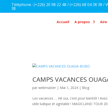
Téléphone : (+226) 20 98 22 48 / (+226) 68 04 38 38 / 
38
Accueil
A propos
Aire
CAMPS VACANCES OUAG
par
webmaster
|
Mai 1, 2024
|
Blog
Les vacances … Hé oui, c’est pour bientôt ! Av
utile ludique et agréable ! MAGICLAND TOUR 2